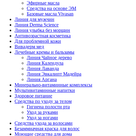
Эфирные масла
Средства на основе ЭМ
Базовые масла Vivasan
Линия для мужчин
Линия Derma Science
Линия улыбка без морщин
Антивозрастная косметика
Для проблемной кожи
Вивадерм мед
Лечебные кремы и бальзамы
Линия Чайное дерево
Линия Календула
Линия Лаванда
Линия Эвкалипт Мадейра
Линия Аргана
Минерально-витаминные комплексы
Мультивитаминные напитки
Здоровое питание
Средства по уходу за телом
Гигиена полости рта
Уход за руками
Уход за ногами
Средства ухода за волосами
Безаммиачная краска для волос
Моющие средства для дома