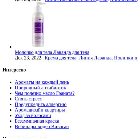
Молочко для тела Лаванда для тела
Дек 23, 2022
|
Крема для тела
,
Линия Лаванда
,
Новинки п
Интересно
Ароматы на каждый день
Природный антибиотик
Чем полезно масло Граната?
Снять стресс
Предупредить аллергию
Аромадизайн квартиры
Уход за волосами
Безаммиачная краска
Вебинары видео Вивасан