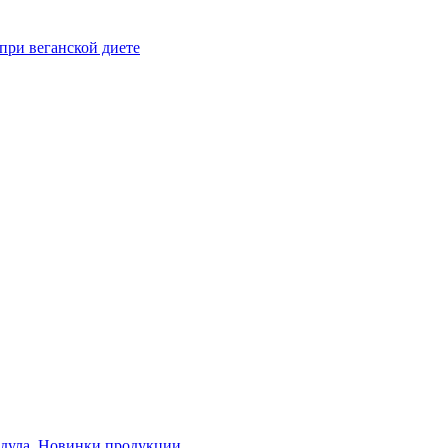
при веганской диете
дула
,
Новинки продукции