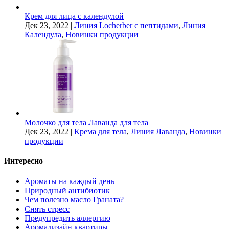
Крем для лица с календулой
Дек 23, 2022
|
Линия Locherber с пептидами
,
Линия
Календула
,
Новинки продукции
Молочко для тела Лаванда для тела
Дек 23, 2022
|
Крема для тела
,
Линия Лаванда
,
Новинки
продукции
Интересно
Ароматы на каждый день
Природный антибиотик
Чем полезно масло Граната?
Снять стресс
Предупредить аллергию
Аромадизайн квартиры