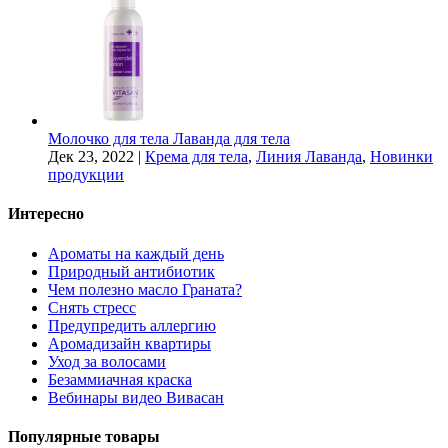
Молочко для тела Лаванда для тела
Дек 23, 2022
|
Крема для тела
,
Линия Лаванда
,
Новинки
продукции
Интересно
Ароматы на каждый день
Природный антибиотик
Чем полезно масло Граната?
Снять стресс
Предупредить аллергию
Аромадизайн квартиры
Уход за волосами
Безаммиачная краска
Вебинары видео Вивасан
Популярные товары