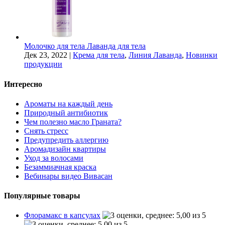
Молочко для тела Лаванда для тела
Дек 23, 2022
|
Крема для тела
,
Линия Лаванда
,
Новинки
продукции
Интересно
Ароматы на каждый день
Природный антибиотик
Чем полезно масло Граната?
Снять стресс
Предупредить аллергию
Аромадизайн квартиры
Уход за волосами
Безаммиачная краска
Вебинары видео Вивасан
Популярные товары
Флорамакс в капсулах