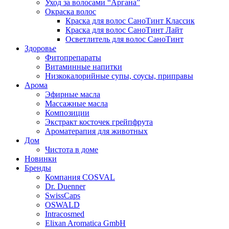
Уход за волосами “Аргана”
Окраска волос
Краска для волос СаноТинт Классик
Краска для волос СаноТинт Лайт
Осветлитель для волос СаноТинт
Здоровье
Фитопрепараты
Витаминные напитки
Низкокалорийные супы, соусы, приправы
Арома
Эфирные масла
Массажные масла
Композиции
Экстракт косточек грейпфрута
Ароматерапия для животных
Дом
Чистота в доме
Новинки
Бренды
Компания COSVAL
Dr. Duenner
SwissCaps
OSWALD
Intracosmed
Elixan Aromatica GmbH