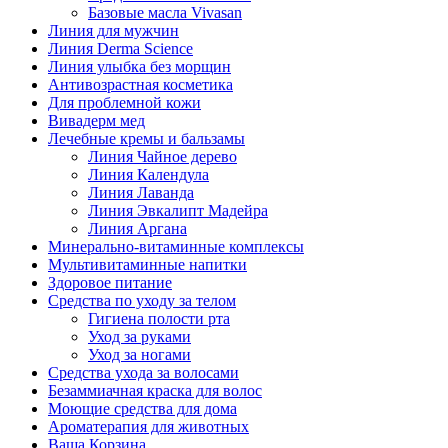
Базовые масла Vivasan
Линия для мужчин
Линия Derma Science
Линия улыбка без морщин
Антивозрастная косметика
Для проблемной кожи
Вивадерм мед
Лечебные кремы и бальзамы
Линия Чайное дерево
Линия Календула
Линия Лаванда
Линия Эвкалипт Мадейра
Линия Аргана
Минерально-витаминные комплексы
Мультивитаминные напитки
Здоровое питание
Средства по уходу за телом
Гигиена полости рта
Уход за руками
Уход за ногами
Средства ухода за волосами
Безаммиачная краска для волос
Моющие средства для дома
Ароматерапия для животных
Ваша Корзина