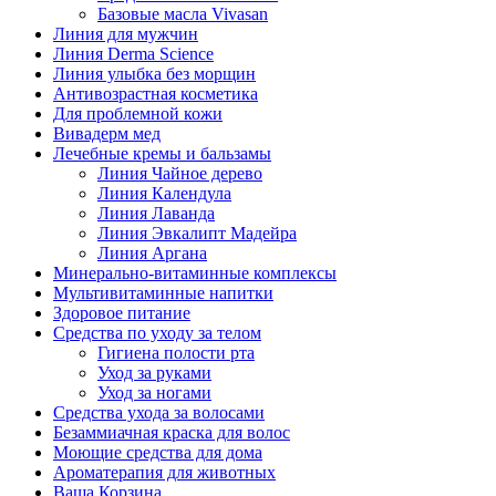
Базовые масла Vivasan
Линия для мужчин
Линия Derma Science
Линия улыбка без морщин
Антивозрастная косметика
Для проблемной кожи
Вивадерм мед
Лечебные кремы и бальзамы
Линия Чайное дерево
Линия Календула
Линия Лаванда
Линия Эвкалипт Мадейра
Линия Аргана
Минерально-витаминные комплексы
Мультивитаминные напитки
Здоровое питание
Средства по уходу за телом
Гигиена полости рта
Уход за руками
Уход за ногами
Средства ухода за волосами
Безаммиачная краска для волос
Моющие средства для дома
Ароматерапия для животных
Ваша Корзина