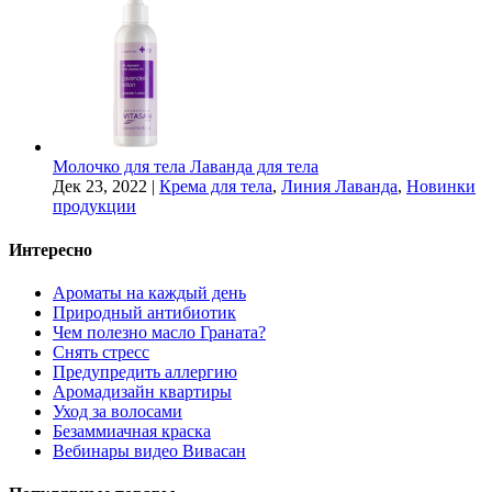
Молочко для тела Лаванда для тела
Дек 23, 2022
|
Крема для тела
,
Линия Лаванда
,
Новинки
продукции
Интересно
Ароматы на каждый день
Природный антибиотик
Чем полезно масло Граната?
Снять стресс
Предупредить аллергию
Аромадизайн квартиры
Уход за волосами
Безаммиачная краска
Вебинары видео Вивасан