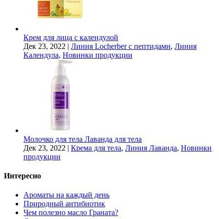
Крем для лица с календулой
Дек 23, 2022
|
Линия Locherber с пептидами
,
Линия
Календула
,
Новинки продукции
Молочко для тела Лаванда для тела
Дек 23, 2022
|
Крема для тела
,
Линия Лаванда
,
Новинки
продукции
Интересно
Ароматы на каждый день
Природный антибиотик
Чем полезно масло Граната?