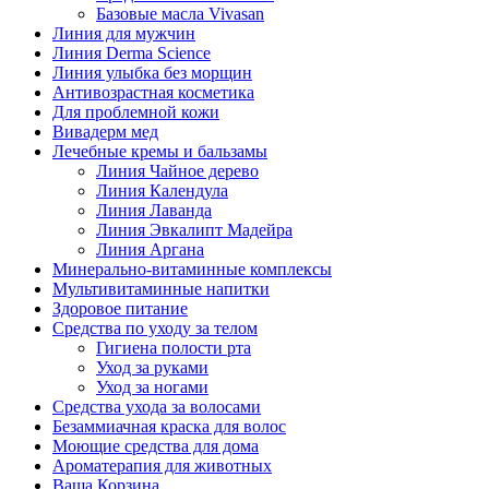
Базовые масла Vivasan
Линия для мужчин
Линия Derma Science
Линия улыбка без морщин
Антивозрастная косметика
Для проблемной кожи
Вивадерм мед
Лечебные кремы и бальзамы
Линия Чайное дерево
Линия Календула
Линия Лаванда
Линия Эвкалипт Мадейра
Линия Аргана
Минерально-витаминные комплексы
Мультивитаминные напитки
Здоровое питание
Средства по уходу за телом
Гигиена полости рта
Уход за руками
Уход за ногами
Средства ухода за волосами
Безаммиачная краска для волос
Моющие средства для дома
Ароматерапия для животных
Ваша Корзина