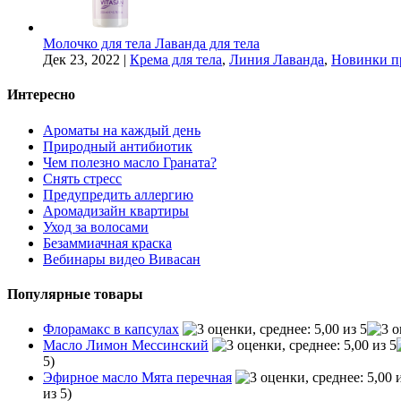
Молочко для тела Лаванда для тела
Дек 23, 2022
|
Крема для тела
,
Линия Лаванда
,
Новинки п
Интересно
Ароматы на каждый день
Природный антибиотик
Чем полезно масло Граната?
Снять стресс
Предупредить аллергию
Аромадизайн квартиры
Уход за волосами
Безаммиачная краска
Вебинары видео Вивасан
Популярные товары
Флорамакс в капсулах
Масло Лимон Мессинский
5)
Эфирное масло Мята перечная
из 5)