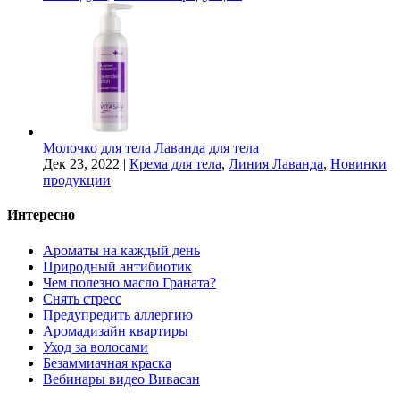
Молочко для тела Лаванда для тела
Дек 23, 2022
|
Крема для тела
,
Линия Лаванда
,
Новинки
продукции
Интересно
Ароматы на каждый день
Природный антибиотик
Чем полезно масло Граната?
Снять стресс
Предупредить аллергию
Аромадизайн квартиры
Уход за волосами
Безаммиачная краска
Вебинары видео Вивасан