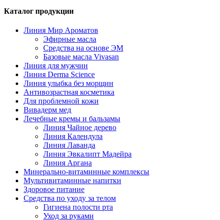
Каталог продукции
Линия Мир Ароматов
Эфирные масла
Средства на основе ЭМ
Базовые масла Vivasan
Линия для мужчин
Линия Derma Science
Линия улыбка без морщин
Антивозрастная косметика
Для проблемной кожи
Вивадерм мед
Лечебные кремы и бальзамы
Линия Чайное дерево
Линия Календула
Линия Лаванда
Линия Эвкалипт Мадейра
Линия Аргана
Минерально-витаминные комплексы
Мультивитаминные напитки
Здоровое питание
Средства по уходу за телом
Гигиена полости рта
Уход за руками