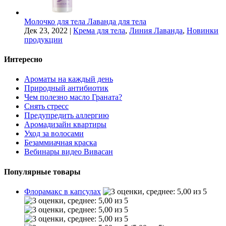
Молочко для тела Лаванда для тела
Дек 23, 2022
|
Крема для тела
,
Линия Лаванда
,
Новинки
продукции
Интересно
Ароматы на каждый день
Природный антибиотик
Чем полезно масло Граната?
Снять стресс
Предупредить аллергию
Аромадизайн квартиры
Уход за волосами
Безаммиачная краска
Вебинары видео Вивасан
Популярные товары
Флорамакс в капсулах