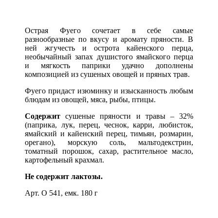
Острая Фуего сочетает в себе самые
разнообразные по вкусу и аромату пряности. В
ней жгучесть и острота кайенского перца,
необычайный запах душистого ямайского перца
и мягкость паприки удачно дополнены
композицией из сушеных овощей и пряных трав.
Фуего придаст изюминку и изысканность любым
блюдам из овощей, мяса, рыбы, птицы.
Содержит
сушеные пряности и травы – 32%
(паприка, лук, перец, чеснок, карри, любисток,
ямайский и кайенский перец, тимьян, розмарин,
орегано), морскую соль, мальтодекстрин,
томатный порошок, сахар, растительное масло,
картофельный крахмал.
Не содержит лактозы.
Арт. О 541, емк. 180 г