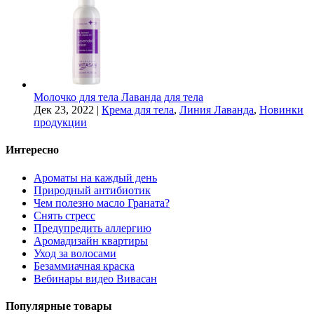
Молочко для тела Лаванда для тела
Дек 23, 2022
|
Крема для тела
,
Линия Лаванда
,
Новинки
продукции
Интересно
Ароматы на каждый день
Природный антибиотик
Чем полезно масло Граната?
Снять стресс
Предупредить аллергию
Аромадизайн квартиры
Уход за волосами
Безаммиачная краска
Вебинары видео Вивасан
Популярные товары