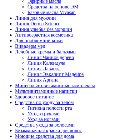
Эфирные масла
Средства на основе ЭМ
Базовые масла Vivasan
Линия для мужчин
Линия Derma Science
Линия улыбка без морщин
Антивозрастная косметика
Для проблемной кожи
Вивадерм мед
Лечебные кремы и бальзамы
Линия Чайное дерево
Линия Календула
Линия Лаванда
Линия Эвкалипт Мадейра
Линия Аргана
Минерально-витаминные комплексы
Мультивитаминные напитки
Здоровое питание
Средства по уходу за телом
Гигиена полости рта
Уход за руками
Уход за ногами
Средства ухода за волосами
Безаммиачная краска для волос
Моющие средства для дома