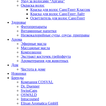
Уход за волосами “Аргана”
Окраска волос
Краска для волос СаноТинт Классик
Краска для волос СаноТинт Лайт
Осветлитель для волос СаноТинт
Здоровье
Фитопрепараты
Витаминные напитки
Низкокалорийные супы, соусы, приправы
Арома
Эфирные масла
Массажные масла
Композиции
Экстракт косточек грейпфрута
Ароматерапия для животных
Дом
Чистота в доме
Новинки
Бренды
Компания COSVAL
Dr. Duenner
SwissCaps
OSWALD
Intracosmed
Elixan Aromatica GmbH