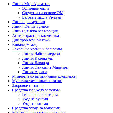
Линия Мир Ароматов
Эфирные масла
Средства на основе ЭМ
Базовые масла Vivasan
Линия для мужчин
Линия Derma Science
Линия улыбка без морщин
Антивозрастная косметика
Для проблемной кожи
Вивадерм мед
Лечебные кремы и бальзамы
Линия Чайное дерево
Линия Календула
Линия Лаванда
Линия Эвкалипт Мадейра
Линия Аргана
Минерально-витаминные комплексы
Мультивитаминные напитки
Здоровое питание
Средства по уходу за телом
Гигиена полости рта
Уход за руками
Уход за ногами
Средства ухода за волосами
Безаммиачная краска для волос