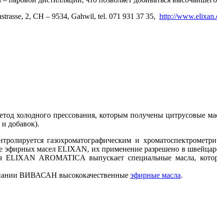
rasse, 2, CH – 9534, Gahwil, tel. 071 931 37 35,
http://www.elixan.
етод холодного прессования, которым получены цитрусовые мас
и добавок).
тролируется газохроматографическим и хроматоспектрометри
те эфирных масел ELIXAN, их применение разрешено в швейцар
ия ELIXAN AROMATICA выпускает специальные масла, кото
пании ВИВАСАН высококачественные
эфирные масла
.