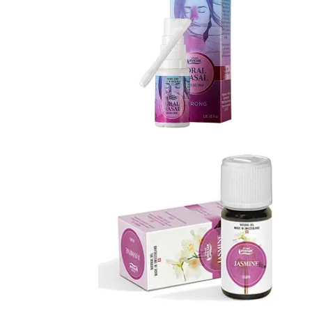
Спрей гигиенический стронг с
эфирными маслами