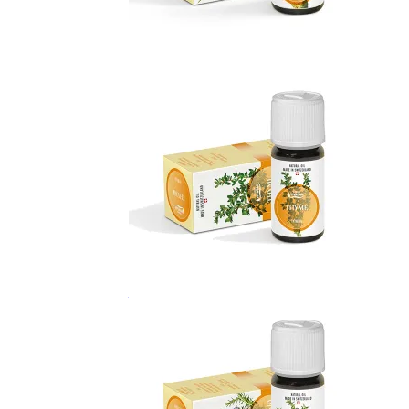
Масло Эвкалипта
Масло Тимьян белый