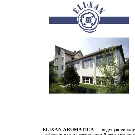
ELIXAN AROMATICA
— ведущая европей
эффективным на сегодняшний день методом 