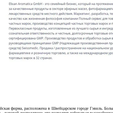
ская фирма, расположена в Швейцарском городе Гэвиль. Боль
– паровой дистилляции, что позволяет добиваться высочайшего 