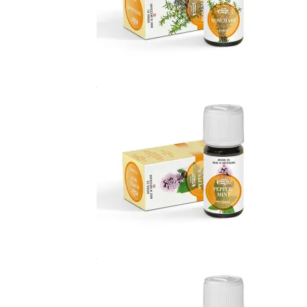
Масло Розмарин
Эфирное масло Мята перечная