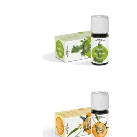
Масло Жасмин египетский
Эфирное масло Пихта белая