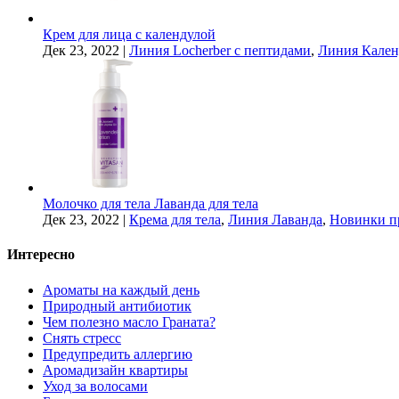
Крем для лица с календулой
Дек 23, 2022
|
Линия Locherber с пептидами
,
Линия Кален
Молочко для тела Лаванда для тела
Дек 23, 2022
|
Крема для тела
,
Линия Лаванда
,
Новинки п
Интересно
Ароматы на каждый день
Природный антибиотик
Чем полезно масло Граната?
Снять стресс
Предупредить аллергию
Аромадизайн квартиры
Уход за волосами