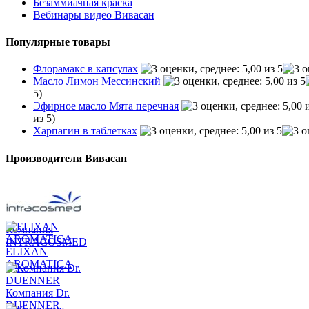
Безаммиачная краска
Вебинары видео Вивасан
Популярные товары
Флорамакс в капсулах
Масло Лимон Мессинский
5)
Эфирное масло Мята перечная
из 5)
Харпагин в таблетках
Производители Вивасан
Компания
INTRACOSMED
ELIXAN
AROMATICA
Компания Dr.
DUENNER