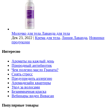
Молочко для тела Лаванда для тела
Дек 23, 2022
|
Крема для тела
,
Линия Лаванда
,
Новинки
продукции
Интересно
Ароматы на каждый день
Природный антибиотик
Чем полезно масло Граната?
Снять стресс
Предупредить аллергию
Аромадизайн квартиры
Уход за волосами
Безаммиачная краска
Вебинары видео Вивасан
Популярные товары