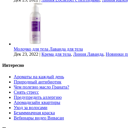
Молочко для тела Лаванда для тела
Дек 23, 2022
|
Крема для тела
,
Линия Лаванда
,
Новинки п
Интересно
Ароматы на каждый день
Природный антибиотик
Чем полезно масло Граната?
Снять стресс
Предупредить аллергию
Аромадизайн квартиры
Уход за волосами
Безаммиачная краска
Вебинары видео Вивасан