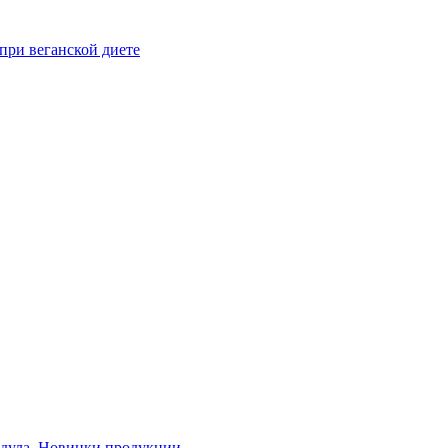
при веганской диете
дула
,
Новинки продукции