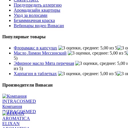
Предупредить аллергию
Аромадизайн квартиры
Уход за волосами
Безаммиачная краска
Вебинары видео Вивасан
Популярные товары
Флорамакс в капсулах
Масло Лимон Мессинский
5)
Эфирное масло Мята перечная
из 5)
Харпагин в таблетках
Производители Вивасан
Компания
INTRACOSMED
ELIXAN