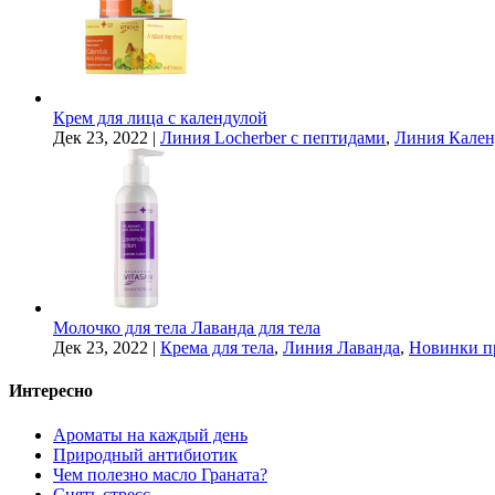
Крем для лица с календулой
Дек 23, 2022
|
Линия Locherber с пептидами
,
Линия Кален
Молочко для тела Лаванда для тела
Дек 23, 2022
|
Крема для тела
,
Линия Лаванда
,
Новинки п
Интересно
Ароматы на каждый день
Природный антибиотик
Чем полезно масло Граната?
Снять стресс