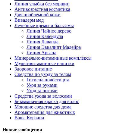
Линия улыбка без морщин
Антивозрастная косметика
Для проблемной кожи
Вивадерм мед
Лечебные кремы и бальзамы
Линия Чайное дерево
Линия Календула
Линия Лаванда
Линия Эвкалипт Мадейра
Линия Аргана
Минерально-витаминные комплексы
Мультивитаминные напитки
Здоровое питание
Средства по уходу за телом
Гигиена полости рта
Уход за руками
Уход за ногами
Средства ухода за волосами
Безаммиачная краска для волос
Моющие средства для дома
Ароматерапия для животных
Ваша Корзина
Новые сообщения