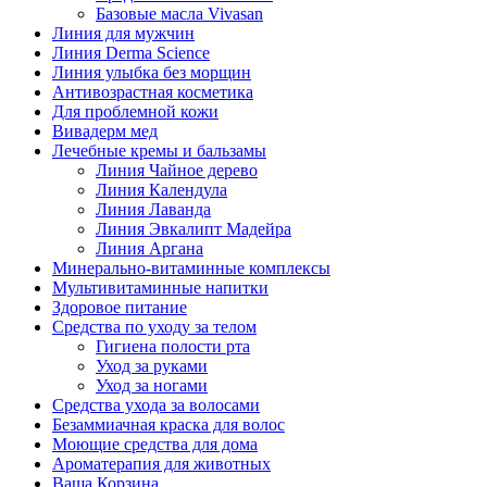
Базовые масла Vivasan
Линия для мужчин
Линия Derma Science
Линия улыбка без морщин
Антивозрастная косметика
Для проблемной кожи
Вивадерм мед
Лечебные кремы и бальзамы
Линия Чайное дерево
Линия Календула
Линия Лаванда
Линия Эвкалипт Мадейра
Линия Аргана
Минерально-витаминные комплексы
Мультивитаминные напитки
Здоровое питание
Средства по уходу за телом
Гигиена полости рта
Уход за руками
Уход за ногами
Средства ухода за волосами
Безаммиачная краска для волос
Моющие средства для дома
Ароматерапия для животных
Ваша Корзина