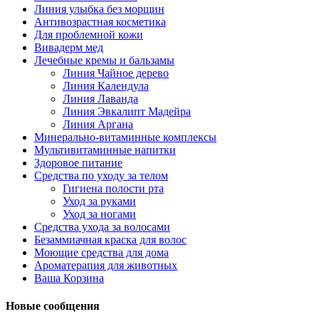
Линия улыбка без морщин
Антивозрастная косметика
Для проблемной кожи
Вивадерм мед
Лечебные кремы и бальзамы
Линия Чайное дерево
Линия Календула
Линия Лаванда
Линия Эвкалипт Мадейра
Линия Аргана
Минерально-витаминные комплексы
Мультивитаминные напитки
Здоровое питание
Средства по уходу за телом
Гигиена полости рта
Уход за руками
Уход за ногами
Средства ухода за волосами
Безаммиачная краска для волос
Моющие средства для дома
Ароматерапия для животных
Ваша Корзина
Новые сообщения