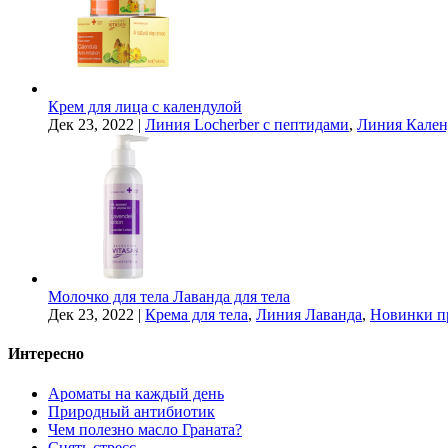
Крем для лица с календулой
Дек 23, 2022
|
Линия Locherber с пептидами
,
Линия Кален
Молочко для тела Лаванда для тела
Дек 23, 2022
|
Крема для тела
,
Линия Лаванда
,
Новинки п
Интересно
Ароматы на каждый день
Природный антибиотик
Чем полезно масло Граната?
Снять стресс