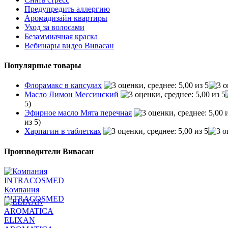
Предупредить аллергию
Аромадизайн квартиры
Уход за волосами
Безаммиачная краска
Вебинары видео Вивасан
Популярные товары
Флорамакс в капсулах
Масло Лимон Мессинский
5)
Эфирное масло Мята перечная
из 5)
Харпагин в таблетках
Производители Вивасан
Компания
INTRACOSMED
ELIXAN