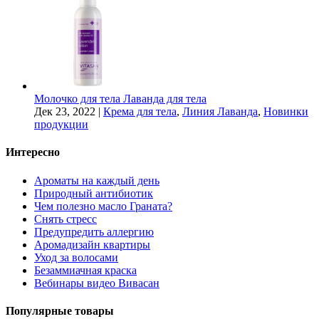
Молочко для тела Лаванда для тела
Дек 23, 2022
|
Крема для тела
,
Линия Лаванда
,
Новинки
продукции
Интересно
Ароматы на каждый день
Природный антибиотик
Чем полезно масло Граната?
Снять стресс
Предупредить аллергию
Аромадизайн квартиры
Уход за волосами
Безаммиачная краска
Вебинары видео Вивасан
Популярные товары