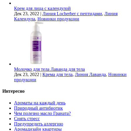
Крем для лица с календулой
Дек 23, 2022
|
Линия Locherber с пептидами
,
Линия
Календула
,
Новинки продукции
Молочко для тела Лаванда для тела
Дек 23, 2022
|
Крема для тела
,
Линия Лаванда
,
Новинки
продукции
Интересно
Ароматы на каждый день
Природный антибиотик
Чем полезно масло Граната?
Снять стресс
Предупредить аллергию
Аромадизайн квартиры